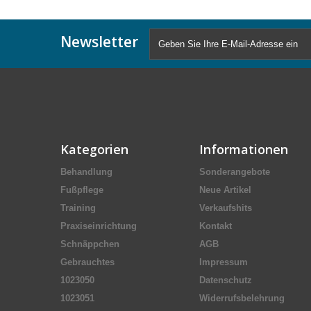
Newsletter
Kategorien
Informationen
Behandlung
Sonderangebote
Fußpflege
Neue Artikel
Training
Verkaufshits
Praxiseinrichtung
Kontakt
Schnäppchen
AGB
Gebrauchtes
Impressum
1023050
Datenschutz
1023051
Widerrufsbelehrung