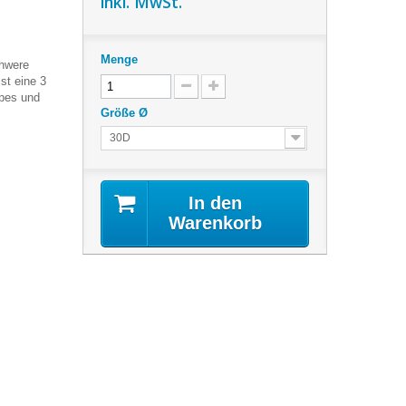
inkl. MwSt.
Menge
hwere
ist eine
3
opes und
Größe Ø
30D
In den
Warenkorb